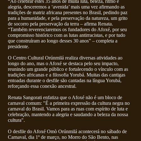
“Ao celebrar estes 35 anos de muita luta, beleza, ritmo e
alegria, desceremos a ‘avenida’ mais uma vez afirmando as
tradições de matriz africana presentes no Brasil, pedindo paz
para a humanidade, e pela preservação da natureza, um grito
de socorro pela preservação da terra – afirma Renata.
“Também reverenciaremos os fundadores do Afoxé, por seu
compromisso histórico com as lutas antirracistas, e por tudo
que construíram ao longo desses 30 anos” – completa a
presidente.
O Centro Cultural Orúnmilá realiza diversas atividades ao
longo do ano, mas o Afoxé se destaca pelo seu impacto,
reunindo um grande público e fortalecendo o vínculo com as
tradições africanas e a filosofia Yorubá. Muitas das cantigas
entoadas durante o desfile são cantadas na língua Yorubá,
reforçando essa conexão ancestral.
Renata Sangorati enfatiza que o Afoxé não é um bloco de
carnaval comum: "É a primeira expressão da cultura negra no
carnaval do Brasil. Vamos para as ruas com espírito de luta e
celebração, mantendo a alegria e saudando a beleza da nossa
cultura".
O desfile do Afoxé Omò Orúnmilá acontecerá no sábado de
Carnaval, dia 1º de março, no Morro do São Bento, nas