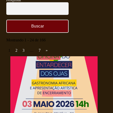
Pesquisar
Mostrando 1 - 24 de 166
1
2
3
…
7
»